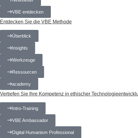
VBE entdecken
Entdecken Sie die VBE Methode
Überblick
Insights
Werkzeuge
Ressourcen
academy
Vertiefen Sie Ihre Kom­­pe­­tenz in ethischer Tech­­no­­lo­­gie­­ent­­wick­­
Intro-Training
VBE Ambassador
Digital Humanism Professional