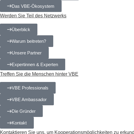
Das VBE-Ökosystem
Werden Sie Teil des Netz­werks
Überblick
Warum beitreten?
Unsere Partner
Expertinnen & Experten
Treffen Sie die Men­schen hinter VBE
VBE Professionals
VBE Ambassador
Die Gründer
Kontakt
Kontaktieren Sie uns, um Ko­­ope­ra­­ti­ons­­mög­­lich­­kei­ten zu erku