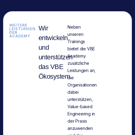
WEITERE
Wir
Neben
LEISTUNGEN
DER
unseren
ACADEMY
entwickeln
Trainings
und
bietet die VBE
unterstützen
Academy
zusätzliche
das VBE
Leistungen an,
Ökosystem.
die
Organisationen
dabei
unterstützen,
Value-based
Engineering in
der Praxis
anzuwenden