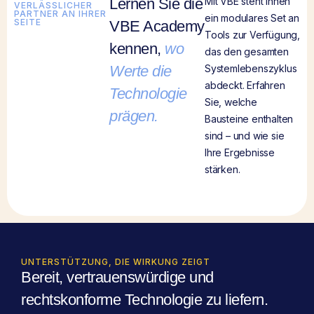
Lernen Sie die
Mit VBE steht Ihnen
VERLÄSSLICHER
PARTNER AN IHRER
ein modulares Set an
SEITE
VBE Academy
Tools zur Verfügung,
kennen,
wo
das den gesamten
Werte die
Systemlebenszyklus
abdeckt. Erfahren
Technologie
Sie, welche
prägen.
Bausteine enthalten
sind – und wie sie
Ihre Ergebnisse
stärken.
UNTERSTÜTZUNG, DIE WIRKUNG ZEIGT
Bereit, vertrauenswürdige und
rechtskonforme Technologie zu liefern.