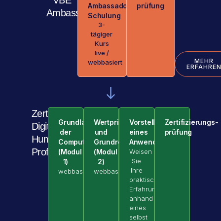
Ambassador
prüfung
Ambassador
Schulung
3-
tägiger
Kurs
live /
MEHR
webbasiert
ERFAHRE
Zertifizierter
Grundlagen
Wertprinzipien
Vorstellung
Zertifizierungs­
Digitalen
der
und
eines
prüfung
Humanismus
Computerethik
Grundrechte
Anwendungsfalls
Professional
Weisen
(Modul
(Modul
Sie
1)
2)
Ihre
webbasiert
webbasiert
praktische
Erfahrung
anhand
eines
selbst