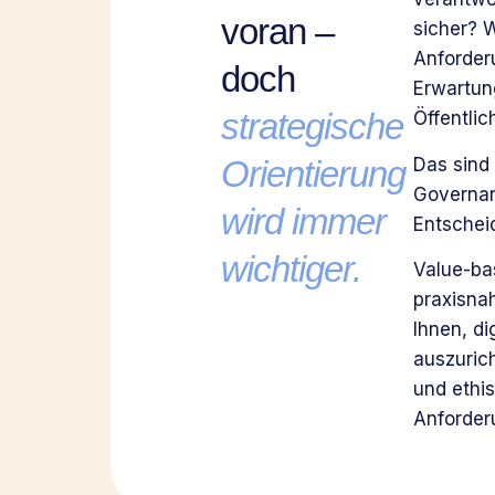
voran –
sicher? 
Anforder
doch
Erwartun
strategische
Öffentlic
Das sind 
Orientierung
Governan
wird immer
Entschei
wichtiger.
Value-bas
praxisna
Ihnen, di
auszuric
und ethis
Anforderu