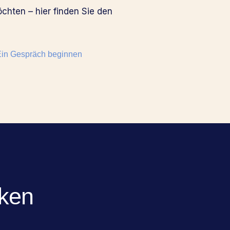
chten – hier finden Sie den
in Gespräch beginnen
cken