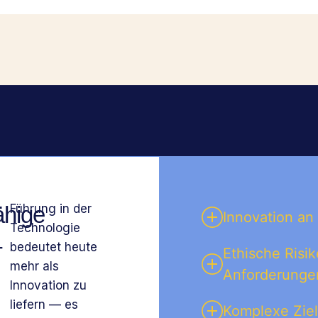
ähige
Führung in der
Innovation an
Technologie
–
bedeutet heute
Ethische Risi
mehr als
Anforderunge
Innovation zu
liefern — es
Komplexe Ziel