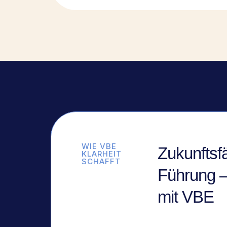
WIE VBE
Zukunftsf
KLARHEIT
SCHAFFT
Führung 
mit VBE