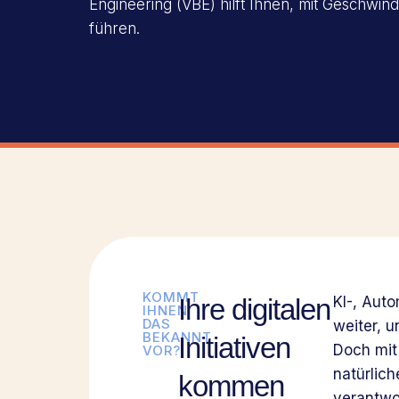
Engineering (VBE) hilft Ihnen, mit Geschwindi
führen.
KOMMT
Ihre digitalen
KI-, Aut
IHNEN
DAS
weiter, 
BEKANNT
Initiativen
Doch mit
VOR?
natürlich
kommen
verantwo