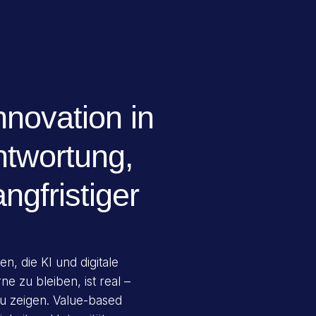
nnovation in
ntwortung,
ngfristiger
n, die KI und digitale
e zu bleiben, ist real –
zu zeigen. Value-based