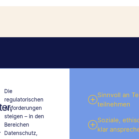
Die
Sinnvoll an T
regulatorischen
teilnehmen
ter,
Anforderungen
steigen – in den
Soziale, ethi
Bereichen
klar ansprech
r
Datenschutz,