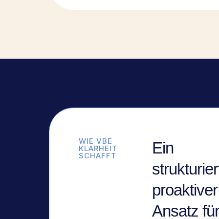
WIE VBE
Ein
KLARHEIT
SCHAFFT
strukturier
proaktiver
Ansatz fü