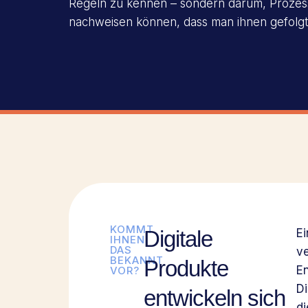
Regeln zu kennen – sondern darum, Prozes
nachweisen können, dass man ihnen gefolgt 
KOMMT
Digitale
Ei
IHNEN
DAS
ve
BEKANNT
Produkte
E
VOR?
Di
entwickeln sich
d