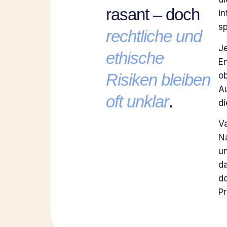
rasant – doch
in
sp
rechtliche und
J
ethische
E
ob
Risiken bleiben
Au
oft unklar
.
di
Va
Na
un
d
d
Pr