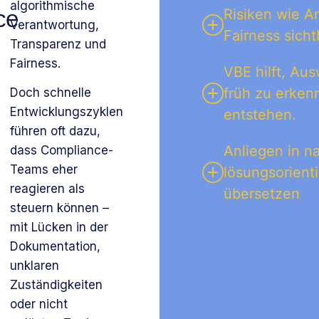
algorithmische
ce
Risiken wie Ar
Verantwortung,
Fairness sich
Transparenz und
Fairness.
VBE hilft, Au
früh zu erken
Doch schnelle
Entwicklungszyklen
entstehen.
führen oft dazu,
Anliegen in n
dass Compliance-
Teams eher
lösungsorient
reagieren als
übersetzen
steuern können –
mit Lücken in der
Dokumentation,
unklaren
Zuständigkeiten
oder nicht