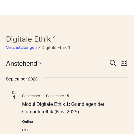
Digitale Ethik 1
Veranstaltungen
Digitale Ethik 1
Veran
Ve
Anstehend
Suche
Liste
Datum
An
Such
wählen.
September 2026
Na
und
DI.
Ansic
September 1
-
September 15
1
Modul Digitale Ethik 1: Grundlagen der
Navig
Computerethik (Nov. 2025)
Online
€900