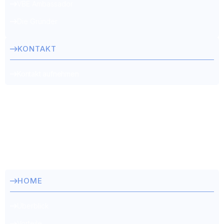
VBE Ambassador
Die Gründer
KONTAKT
Kontakt aufnehmen
© 2026 VBE Academy FlexCo. All Rights Reserved.
HOME
Überblick
Vorteile