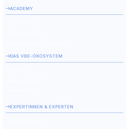
ACADEMY
Intro-Training
VBE Ambassador
Digital Humanism Professional
DAS VBE-ÖKOSYSTEM
Überblick
Warum beitreten?
Unsere Partner
EXPERTINNEN & EXPERTEN
VBE Professionals