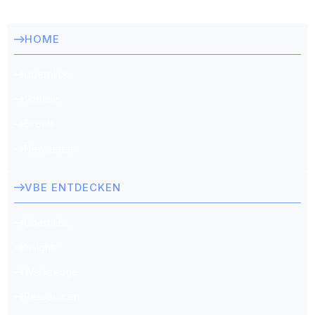
HOME
Überblick
Vorteile
Events
Newsletter
VBE ENTDECKEN
Überblick
Insights
Werkzeuge
Ressourcen