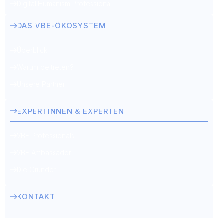
Digital Humanism Professional
DAS VBE-ÖKOSYSTEM
Überblick
Warum beitreten?
Unsere Partner
EXPERTINNEN & EXPERTEN
VBE Professionals
VBE Ambassador
Die Gründer
KONTAKT