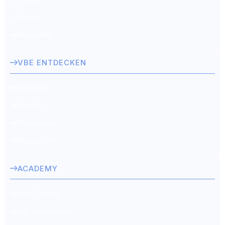
Events
Newsletter
VBE ENTDECKEN
Überblick
Insights
Werkzeuge
Ressourcen
ACADEMY
Intro-Training
VBE Ambassador