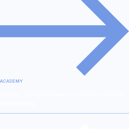
ACADEMY
Vertiefen Sie Ihre Kom­­pe­­tenz in ethischer Tech­­no­­lo­­
gie­­ent­­wick­­lung