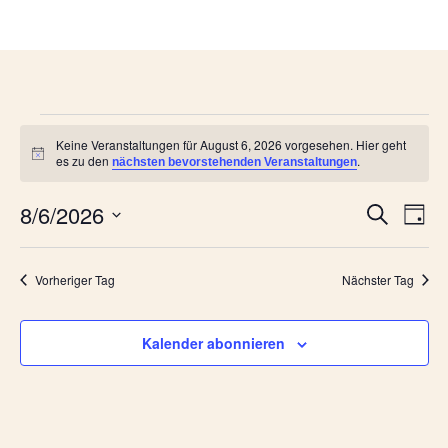
Keine Veranstaltungen für August 6, 2026 vorgesehen. Hier geht
Hinweis
es zu den
.
nächsten bevorstehenden Veranstaltungen
Veran
Ve
8/6/2026
Suche
Tag
Datum
An
Such
wählen.
Na
Vorheriger Tag
Nächster Tag
und
Ansic
Kalender abonnieren
Navig