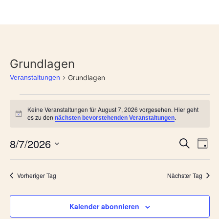
Grundlagen
Veranstaltungen
Grundlagen
Keine Veranstaltungen für August 7, 2026 vorgesehen. Hier geht
Hinweis
es zu den
.
nächsten bevorstehenden Veranstaltungen
Veran
Ve
8/7/2026
Suche
Tag
Datum
An
Such
wählen.
Na
Vorheriger Tag
Nächster Tag
und
Ansic
Kalender abonnieren