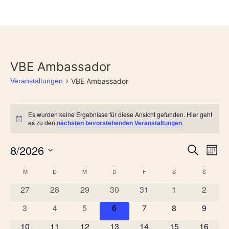
VBE Ambassador
Veranstaltungen
VBE Ambassador
Es wurden keine Ergebnisse für diese Ansicht gefunden. Hier geht
Hinweis
es zu den
.
nächsten bevorstehenden Veranstaltungen
Veran
Ve
8/2026
Suche
Mona
Datum
An
Such
wählen.
Kalender
M
D
M
D
F
S
S
Na
und
0 Veranstaltungen
0 Veranstaltungen
0 Veranstaltungen
0 Veranstaltungen
0 Veranstaltungen
0 Veranstaltun
0 Veran
27
28
29
30
31
1
2
von
Ansic
0 Veranstaltungen
0 Veranstaltungen
0 Veranstaltungen
0 Veranstaltungen
0 Veranstaltungen
0 Veranstaltun
0 Veran
3
4
5
6
7
8
9
Veranstaltungen
0 Veranstaltungen
0 Veranstaltungen
0 Veranstaltungen
0 Veranstaltungen
0 Veranstaltungen
0 Veranstaltung
0 Veran
10
11
12
13
14
15
16