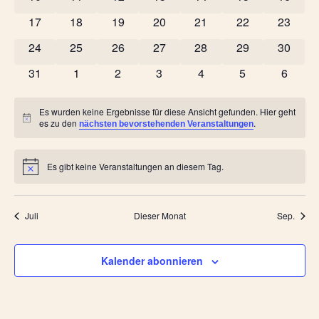
Navig
0 Veranstaltungen
0 Veranstaltungen
0 Veranstaltungen
0 Veranstaltungen
0 Veranstaltungen
0 Veranstaltung
0 Veran
17
18
19
20
21
22
23
0 Veranstaltungen
0 Veranstaltungen
0 Veranstaltungen
0 Veranstaltungen
0 Veranstaltungen
0 Veranstaltung
0 Veran
24
25
26
27
28
29
30
0 Veranstaltungen
0 Veranstaltungen
0 Veranstaltungen
0 Veranstaltungen
0 Veranstaltungen
0 Veranstaltun
0 Veran
31
1
2
3
4
5
6
Es wurden keine Ergebnisse für diese Ansicht gefunden. Hier geht
Hinweis
es zu den
.
nächsten bevorstehenden Veranstaltungen
Es gibt keine Veranstaltungen an diesem Tag.
Hinweis
Juli
Dieser Monat
Sep.
Kalender abonnieren